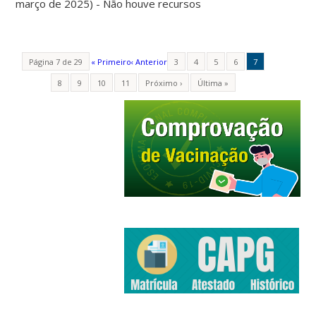
março de 2025) - Não houve recursos
Página 7 de 29
« Primeiro
‹ Anterior
3
4
5
6
7
8
9
10
11
Próximo ›
Última »