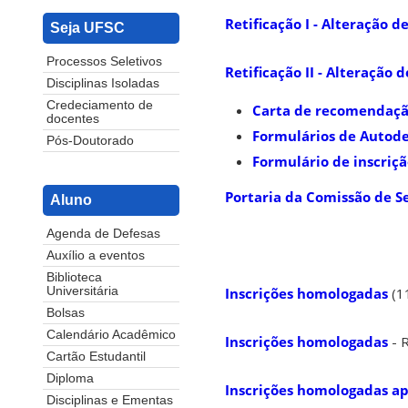
Retificação I - Alteração 
Seja UFSC
Processos Seletivos
Retificação II - Alteração
Disciplinas Isoladas
Credeciamento de
Carta de recomendaç
docentes
Formulários de Autod
Pós-Doutorado
Formulário de inscriç
Portaria da Comissão de S
Aluno
Agenda de Defesas
Auxílio a eventos
Biblioteca
Inscrições homologadas
(11
Universitária
Bolsas
Calendário Acadêmico
Inscrições homologadas
- R
Cartão Estudantil
Diploma
Inscrições homologadas ap
Disciplinas e Ementas