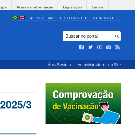
cipe
Acesso à informação
Legislação
Canais
ACESSIBILIDADE
ALTO CONTRASTE
MAPA DO SITE
Área Restrita
Administradores do Site
 2025/3