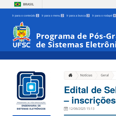
BRASIL
Ir para o conteúdo
1
Ir para o menu
2
Ir para a busca
3
Ir para o rodapé
4
Programa de Pós-G
de Sistemas Eletrôn
»
Notícias
Geral
Edital de S
– inscrições
12/06/2025 15:13