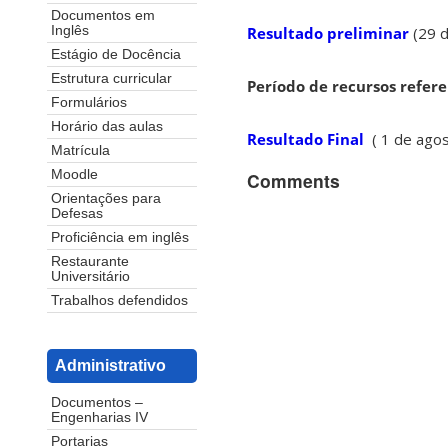
Documentos em
Resultado preliminar
(29 d
Inglês
Estágio de Docência
Estrutura curricular
Período de recursos refer
Formulários
Horário das aulas
Resultado Final
( 1 de ago
Matrícula
Moodle
Comments
Orientações para
Defesas
Proficiência em inglês
Restaurante
Universitário
Trabalhos defendidos
Administrativo
Documentos –
Engenharias IV
Portarias