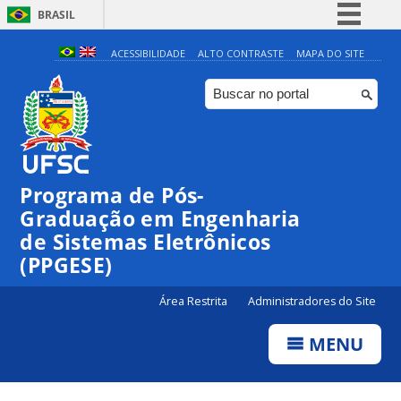
BRASIL
Simplifique!
ACESSIBILIDADE
ALTO CONTRASTE
MAPA DO SITE
Comunica BR
Participe
Acesso à informação
Legislação
Programa de Pós-
Canais
Graduação em Engenharia
de Sistemas Eletrônicos
(PPGESE)
Área Restrita
Administradores do Site
MENU