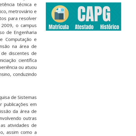
tência técnica e
ico, metroviário e
etos para resolver
e 2009, o campus
rso de Engenharia
de Computação e
ensão na área de
 de discentes de
ciação científica
eriência ou atuou
nsino, conduzindo
quisa de Sistemas
or publicações em
missão da área de
envolvendo outras
 as atividades de
ção, assim como a