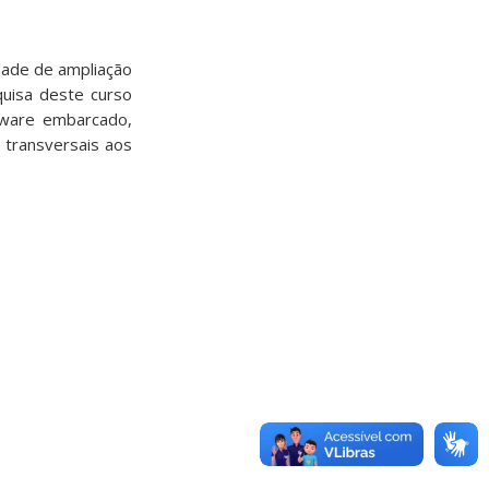
dade de ampliação
quisa deste curso
dware embarcado,
s transversais aos