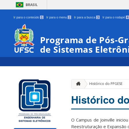
BRASIL
Ir para o conteúdo
1
Ir para o menu
2
Ir para a busca
3
Ir para o rodapé
4
Programa de Pós-G
de Sistemas Eletrôn
Histórico do PPGESE
Histórico 
O Campus de Joinville inici
Reestruturação e Expansão d