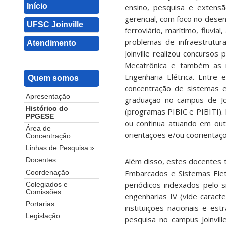
Início
ensino, pesquisa e extensã
gerencial, com foco no desen
UFSC Joinville
ferroviário, marítimo, fluvi
problemas de infraestrutu
Atendimento
Joinville realizou concurso
Mecatrônica e também as 
Engenharia Elétrica. Entr
Quem somos
concentração de sistemas e
Apresentação
graduação no campus de Join
Histórico do
(programas PIBIC e PIBITI).
PPGESE
ou continua atuando em out
Área de
orientações e/ou coorientaç
Concentração
Linhas de Pesquisa »
Além disso, estes docentes 
Docentes
Embarcados e Sistemas Elet
Coordenação
periódicos indexados pelo 
Colegiados e
Comissões
engenharias IV (vide caract
Portarias
instituições nacionais e es
Legislação
pesquisa no campus Joinvil