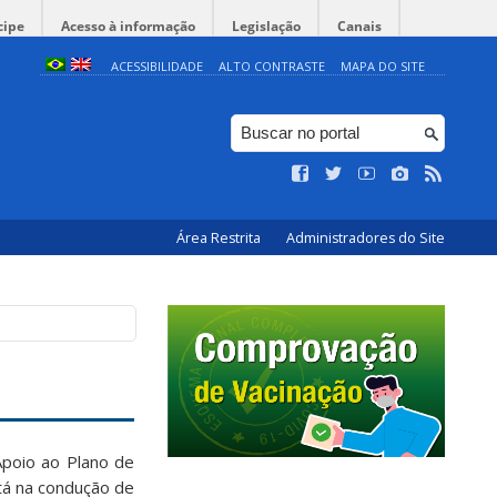
cipe
Acesso à informação
Legislação
Canais
ACESSIBILIDADE
ALTO CONTRASTE
MAPA DO SITE
Área Restrita
Administradores do Site
Apoio ao Plano de
tá na condução de