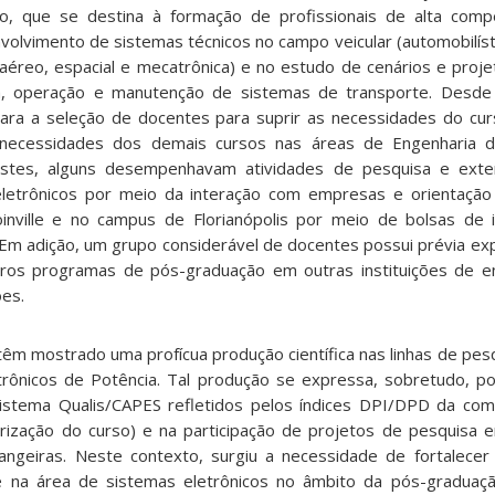
o, que se destina à formação de profissionais de alta compe
volvimento de sistemas técnicos no campo veicular (automobilíst
al, aéreo, espacial e mecatrônica) e no estudo de cenários e proj
ra, operação e manutenção de sistemas de transporte. Desd
s para a seleção de docentes para suprir as necessidades do cu
necessidades dos demais cursos nas áreas de Engenharia 
e estes, alguns desempenhavam atividades de pesquisa e ext
letrônicos por meio da interação com empresas e orientação
ville e no campus de Florianópolis por meio de bolsas de ini
 Em adição, um grupo considerável de docentes possui prévia exp
ros programas de pós­-graduação em outras instituições de e
ões.
têm mostrado uma profícua produção científica nas linhas de pes
rônicos de Potência. Tal produção se expressa, sobretudo, p
sistema Qualis/CAPES refletidos pelos índices DPI/DPD da co
erização do curso) e na participação de projetos de pesquisa 
trangeiras. Neste contexto, surgiu a necessidade de fortalecer
le na área de sistemas eletrônicos no âmbito da pós­-gradua