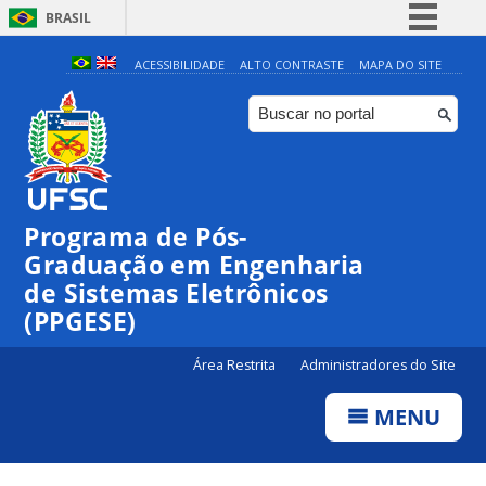
BRASIL
Simplifique!
ACESSIBILIDADE
ALTO CONTRASTE
MAPA DO SITE
Comunica BR
Participe
Acesso à informação
Legislação
Programa de Pós-
Canais
Graduação em Engenharia
de Sistemas Eletrônicos
(PPGESE)
Área Restrita
Administradores do Site
MENU