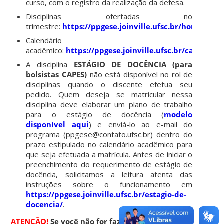
curso, com o registro da realização da defesa.
Disciplinas ofertadas no
trimestre:
https://ppgese.joinville.ufsc.br/horario/
Calendário
acadêmico:
https://ppgese.joinville.ufsc.br/calendari
A disciplina
ESTÁGIO DE DOCÊNCIA (para
bolsistas CAPES)
não está disponível no rol de
disciplinas quando o discente efetua seu
pedido. Quem deseja se matricular nessa
disciplina deve elaborar um plano de trabalho
para o estágio de docência (
modelo
disponível
aqui
) e enviá-lo ao e-mail do
programa (ppgese@contato.ufsc.br) dentro do
prazo estipulado no calendário acadêmico para
que seja efetuada a matrícula. Antes de iniciar o
preenchimento do requerimento de estágio de
docência, solicitamos a leitura atenta das
instruções sobre o funcionamento em
https://ppgese.joinville.ufsc.br/estagio-de-
docencia/
.
ATENÇÃO!
Se você não for fazer nenhuma