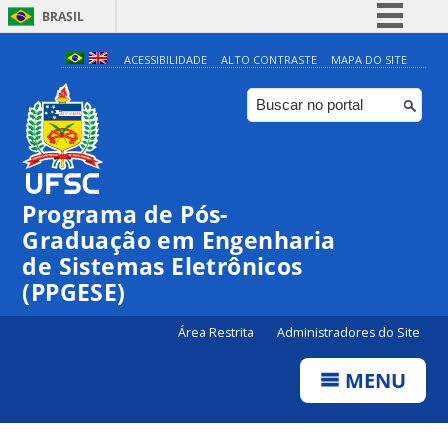
BRASIL
Simplifique!
ACESSIBILIDADE
ALTO CONTRASTE
MAPA DO SITE
Comunica BR
Participe
Acesso à informação
Legislação
Programa de Pós-
Canais
Graduação em Engenharia
de Sistemas Eletrônicos
(PPGESE)
Área Restrita
Administradores do Site
MENU