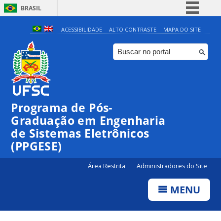
BRASIL
Simplifique!
ACESSIBILIDADE
ALTO CONTRASTE
MAPA DO SITE
Comunica BR
Participe
Acesso à informação
Legislação
Programa de Pós-
Canais
Graduação em Engenharia
de Sistemas Eletrônicos
(PPGESE)
Área Restrita
Administradores do Site
MENU