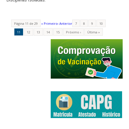
Página 11 de 29
« Primeiro
‹ Anterior
7
8
9
10
11
12
13
14
15
Próximo ›
Última »