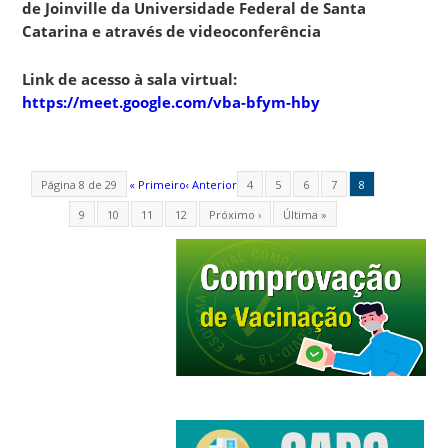
de Joinville da Universidade Federal de Santa
Catarina e através de videoconferência
Link de acesso à sala virtual:
https://meet.google.com/vba-bfym-hby
Página 8 de 29
« Primeiro
‹ Anterior
4
5
6
7
8
9
10
11
12
Próximo ›
Última »