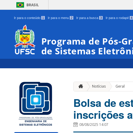
BRASIL
Ir para o conteúdo
1
Ir para o menu
2
Ir para a busca
3
Ir para o rodapé
4
Programa de Pós-G
de Sistemas Eletrôn
Notícias
Geral
Bolsa de es
inscrições a
08/08/2025 14:07