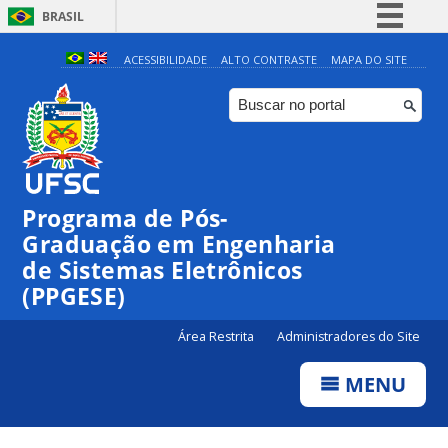
BRASIL
Simplifique!
ACESSIBILIDADE
ALTO CONTRASTE
MAPA DO SITE
Comunica BR
Participe
Acesso à informação
Legislação
Programa de Pós-
Canais
Graduação em Engenharia
de Sistemas Eletrônicos
(PPGESE)
Área Restrita
Administradores do Site
MENU