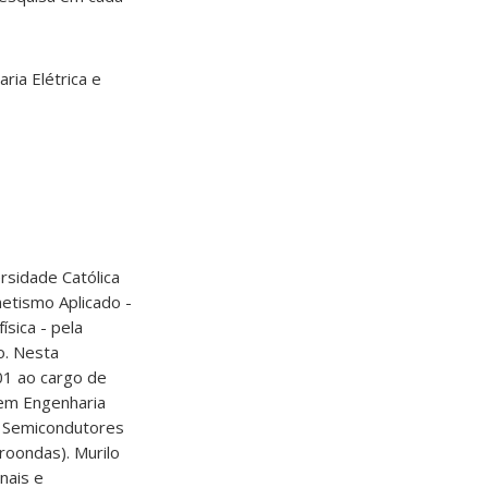
ria Elétrica e
rsidade Católica
etismo Aplicado -
sica - pela
o. Nesta
01 ao cargo de
 em Engenharia
s Semicondutores
roondas). Murilo
nais e