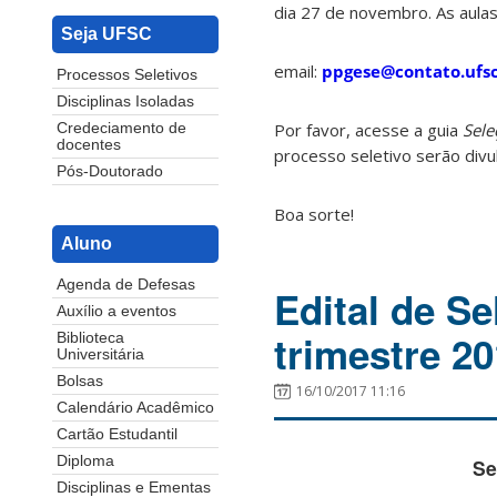
dia 27 de novembro. As aulas 
Seja UFSC
email:
ppgese@
contato
.ufs
Processos Seletivos
Disciplinas Isoladas
Por favor, acesse a guia
Sele
Credeciamento de
docentes
processo seletivo serão divu
Pós-Doutorado
Boa sorte!
Aluno
Agenda de Defesas
Edital de S
Auxílio a eventos
trimestre 2
Biblioteca
Universitária
Bolsas
16/10/2017 11:16
Calendário Acadêmico
Cartão Estudantil
Diploma
Se
Disciplinas e Ementas