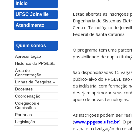
Início
Estão abertas as inscrições
UFSC Joinville
Engenharia de Sistemas Elet
Atendimento
Centro Tecnológico de Joinvill
Federal de Santa Catarina.
Quem somos
O programa tem uma parceria
possibilidade de dupla titula
Apresentação
Histórico do PPGESE
Área de
São disponibilizadas 15 vag
Concentração
público-alvo do PPGESE são e
Linhas de Pesquisa »
da indústria, com formação 
Docentes
desejam aprimorar seus con
Coordenação
apoio de novas tecnologias.
Colegiados e
Comissões
As inscrições podem ser rea
Portarias
(
www.ppgese.ufsc.br
). O p
Legislação
etapa e a divulgação do resu