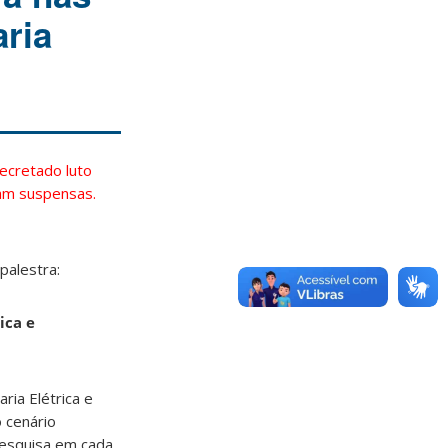
aria
decretado luto
ram suspensas.
palestra:
ica e
ria Elétrica e
 cenário
 pesquisa em cada