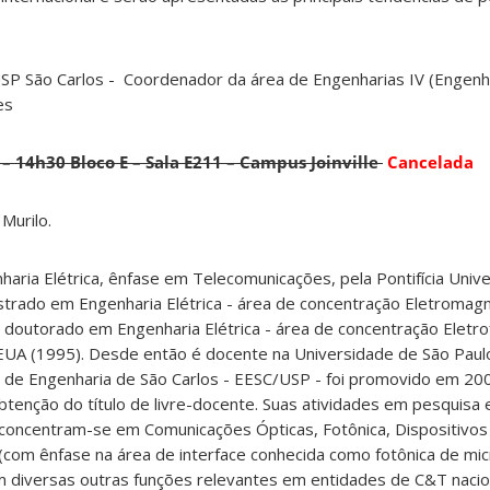
SP São Carlos - Coordenador da área de Engenharias IV (Engenha
es
– 14h30 Bloco E – Sala E211 – Campus Joinville
Cancelada
Murilo.
aria Elétrica, ênfase em Telecomunicações, pela Pontifícia Unive
strado em Engenharia Elétrica - área de concentração Eletromagn
outorado em Engenharia Elétrica - área de concentração Eletrofí
a, EUA (1995). Desde então é docente na Universidade de São Paul
la de Engenharia de São Carlos - EESC/USP - foi promovido em 20
tenção do título de livre-docente. Suas atividades em pesquisa
 concentram-se em Comunicações Ópticas, Fotônica, Dispositivo
com ênfase na área de interface conhecida como fotônica de mic
diversas outras funções relevantes em entidades de C&T nacio