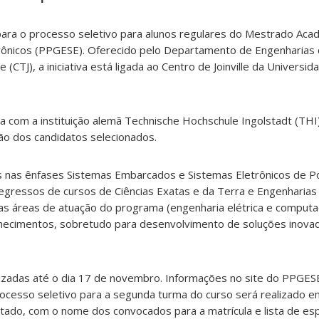
 para o processo seletivo para alunos regulares do Mestrado Ac
rônicos (PPGESE). Oferecido pelo Departamento de Engenharias 
e (CTJ), a iniciativa está ligada ao Centro de Joinville da Universid
 com a instituição alemã Technische Hochschule Ingolstadt (THI
ção dos candidatos selecionados.
as nas ênfases Sistemas Embarcados e Sistemas Eletrônicos de P
gressos de cursos de Ciências Exatas e da Terra e Engenharias 
nas áreas de atuação do programa (engenharia elétrica e computa
hecimentos, sobretudo para desenvolvimento de soluções inova
lizadas até o dia 17 de novembro. Informações no site do PPGES
rocesso seletivo para a segunda turma do curso será realizado e
ltado, com o nome dos convocados para a matrícula e lista de es