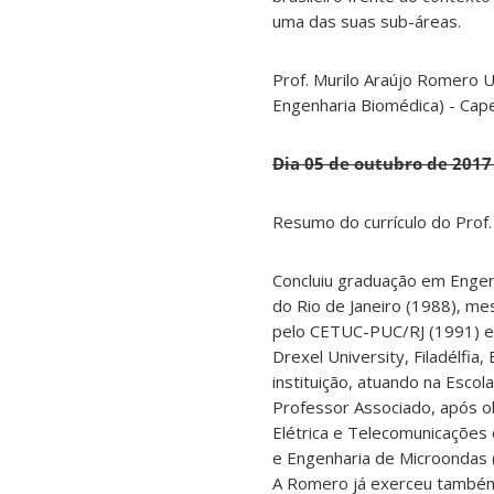
uma das suas sub-áreas.
Prof. Murilo Araújo Romero U
Engenharia Biomédica) - Cap
Dia 05 de outubro de 2017 
Resumo do currículo do Prof. 
Concluiu graduação em Engenh
do Rio de Janeiro (1988), me
pelo CETUC-PUC/RJ (1991) e d
Drexel University, Filadélfi
instituição, atuando na Esco
Professor Associado, após ob
Elétrica e Telecomunicações
e Engenharia de Microondas (
A Romero já exerceu também 