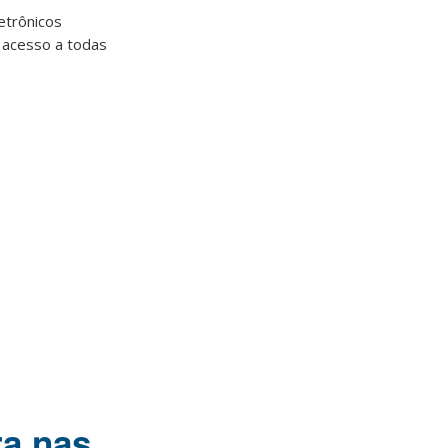
etrônicos
 acesso a todas
ra nas