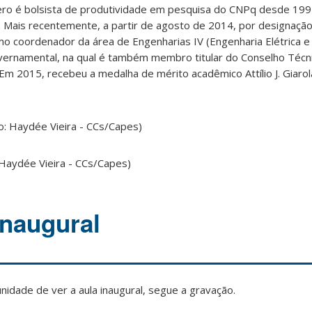
omero é bolsista de produtividade em pesquisa do CNPq desde 19
-B. Mais recentemente, a partir de agosto de 2014, por designaçã
mo coordenador da área de Engenharias IV (Engenharia Elétrica e
vernamental, na qual é também membro titular do Conselho Técnic
Em 2015, recebeu a medalha de mérito acadêmico Attílio J. Giarol
 Haydée Vieira - CCs/Capes)
Inaugural
unidade de ver a
aula
inaugural
, segue a gravação.