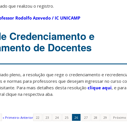
do que realizou o registro.
rofessor Rodolfo Azevedo / IC UNICAMP
de Credenciamento e
amento de Docentes
egiado pleno, a resolução que rege o credenciamento e recredenc
ras e normas para professores que desejam ingressar no curso 
isitante. Para mais detalhes desta resolução
clique aqui
, e para
al clique na respectiva aba.
« Primeiro
‹ Anterior
22
23
24
25
26
27
28
29
Próximo 