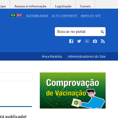
cipe
Acesso à informação
Legislação
Canais
ACESSIBILIDADE
ALTO CONTRASTE
MAPA DO SITE
Área Restrita
Administradores do Site
tá publicado!