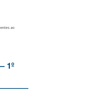
rentes ao
– 1º