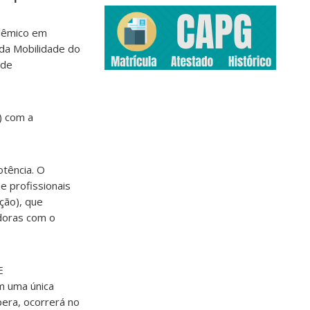
adêmico em
da Mobilidade do
ade
) com a
otência. O
e profissionais
ção), que
doras com o
E
m uma única
pera, ocorrerá no