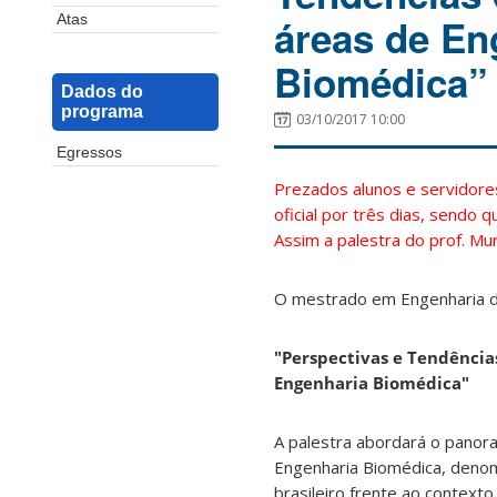
áreas de En
Atas
Biomédica”
Dados do
programa
03/10/2017 10:00
Egressos
Prezados alunos e servidores
oficial por três dias, sendo
Assim a palestra do prof. Mur
O mestrado em Engenharia de
"Perspectivas e Tendências
Engenharia Biomédica"
A palestra abordará o panora
Engenharia Biomédica, denom
brasileiro frente ao context