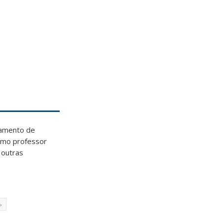
iamento de
como professor
 outras
›