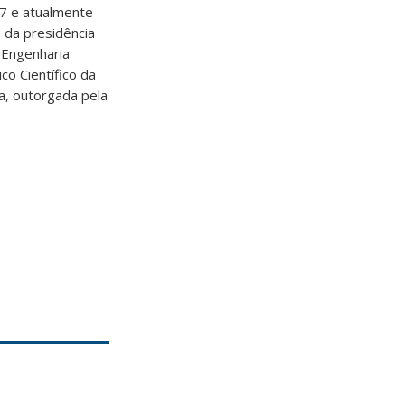
97 e atualmente
o da presidência
 Engenharia
o Científico da
a, outorgada pela