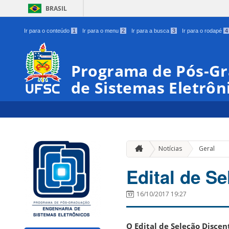
BRASIL
Ir para o conteúdo
1
Ir para o menu
2
Ir para a busca
3
Ir para o rodapé
4
Programa de Pós-G
de Sistemas Eletrôn
Notícias
Geral
Edital de S
16/10/2017 19:27
O Edital de Seleção Disce