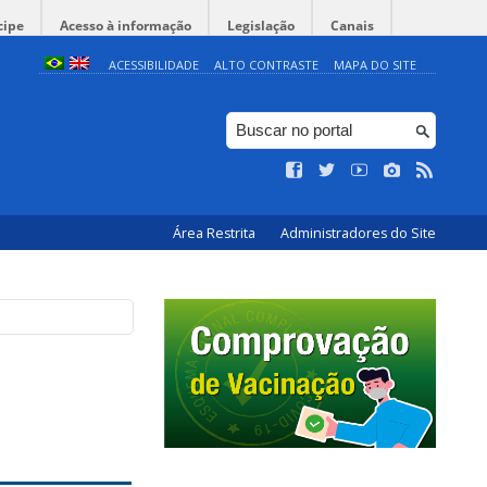
cipe
Acesso à informação
Legislação
Canais
ACESSIBILIDADE
ALTO CONTRASTE
MAPA DO SITE
Área Restrita
Administradores do Site