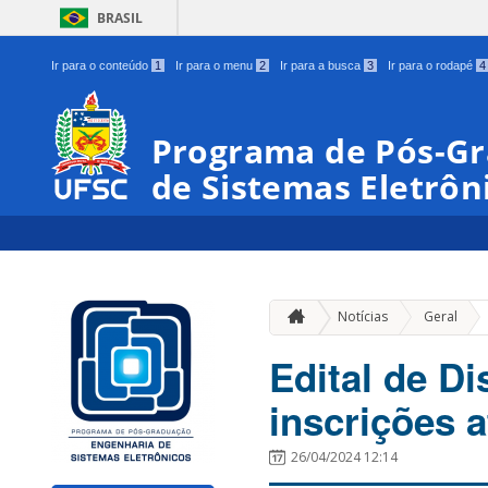
BRASIL
Ir para o conteúdo
1
Ir para o menu
2
Ir para a busca
3
Ir para o rodapé
4
Programa de Pós-G
de Sistemas Eletrôn
»
Notícias
Geral
Edital de Di
inscrições a
26/04/2024 12:14