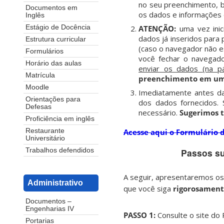
no seu preenchimento, 
Documentos em
os dados e informações 
Inglês
ATENÇÃO:
uma vez inic
Estágio de Docência
dados já inseridos para
Estrutura curricular
(caso o navegador não e
Formulários
você fechar o navegado
Horário das aulas
enviar os dados (na p
Matrícula
preenchimento em uma
Moodle
Imediatamente antes da
Orientações para
dos dados fornecidos. 
Defesas
necessário.
Sugerimos 
Proficiência em inglês
Acesse aqui o Formulário d
Restaurante
Universitário
Passos su
Trabalhos defendidos
A seguir, apresentaremos os
Administrativo
que você siga
rigorosamen
Documentos –
Engenharias IV
PASSO 1:
Consulte o site d
Portarias