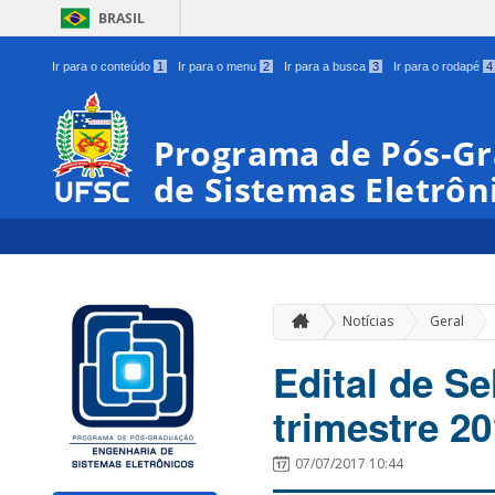
BRASIL
Ir para o conteúdo
1
Ir para o menu
2
Ir para a busca
3
Ir para o rodapé
4
Programa de Pós-G
de Sistemas Eletrôn
»
Notícias
Geral
Edital de S
trimestre 2
07/07/2017 10:44