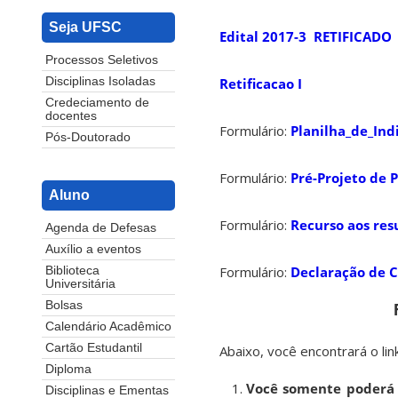
Seja UFSC
Edital 2017-3 RETIFICADO
Processos Seletivos
Retificacao I
Disciplinas Isoladas
Credeciamento de
docentes
Formulário:
Planilha_de_In
Pós-Doutorado
Formulário:
Pré-Projeto de 
Aluno
Formulário:
Recurso aos res
Agenda de Defesas
Auxílio a eventos
Formulário:
Declaração de C
Biblioteca
Universitária
Bolsas
Calendário Acadêmico
Cartão Estudantil
Abaixo, você encontrará o li
Diploma
Você somente poderá 
Disciplinas e Ementas