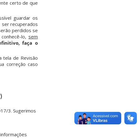
nte certo de que
ssível guardar os
m ser recuperados
serão perdidos se
 conhecê-lo,
sem
initivo, faça o
a tela de Revisão
ua correção caso
r
)
017/3. Sugerimos
 informações