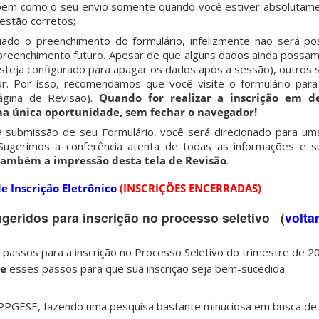
bem como o seu envio somente quando você estiver absolutame
estão corretos;
iado o preenchimento do formulário, infelizmente não será po
 preenchimento futuro. Apesar de que alguns dados ainda possa
steja configurado para apagar os dados após a sessão), outros 
r. Por isso, recomendamos que você visite o formulário para
ágina de Revisão)
.
Quando for realizar a inscrição em def
 única oportunidade, sem fechar o navegador!
 submissão de seu Formulário, você será direcionado para um
Sugerimos a conferência atenta de todas as informações e s
também a impressão desta tela de Revisão
.
e Inscrição Eletrônico
(INSCRIÇÕES ENCERRADAS)
geridos para inscrição no processo seletivo (
volta
 passos para a inscrição no Processo Seletivo do trimestre de 2
te
esses passos para que sua inscrição seja bem-sucedida.
o PPGESE, fazendo uma pesquisa bastante minuciosa em busca de