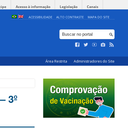
cipe
Acesso à informação
Legislação
Canais
ACESSIBILIDADE
ALTO CONTRASTE
MAPA DO SITE
Área Restrita
Administradores do Site
– 3º