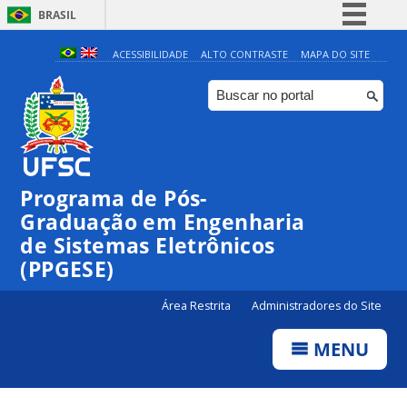
BRASIL
Simplifique!
ACESSIBILIDADE
ALTO CONTRASTE
MAPA DO SITE
Comunica BR
Participe
Acesso à informação
Legislação
Programa de Pós-
Canais
Graduação em Engenharia
de Sistemas Eletrônicos
(PPGESE)
Área Restrita
Administradores do Site
MENU