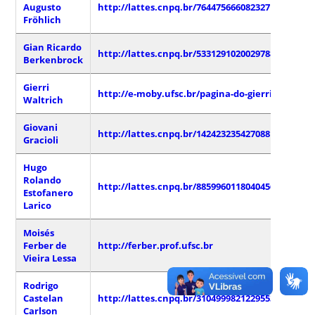
Augusto
http://lattes.cnpq.br/7644756660823271
Fröhlich
Gian Ricardo
http://lattes.cnpq.br/5331291020029788
Berkenbrock
Gierri
http://e-moby.ufsc.br/pagina-do-gierri/
Waltrich
Giovani
http://lattes.cnpq.br/1424232354270881
Gracioli
Hugo
Rolando
http://lattes.cnpq.br/8859960118040456
Estofanero
Larico
Moisés
Ferber de
http://ferber.prof.ufsc.br
Vieira Lessa
Rodrigo
Castelan
http://lattes.cnpq.br/3104999821229553
Carlson