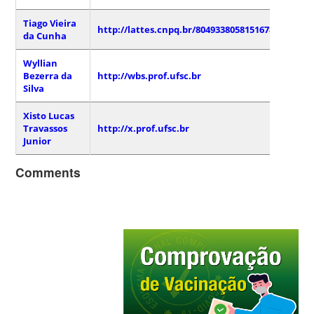
Tiago Vieira
http://lattes.cnpq.br/8049338058151678
da Cunha
Wyllian
Bezerra da
http://wbs.prof.ufsc.br
Silva
Xisto Lucas
Travassos
http://x.prof.ufsc.br
Junior
Comments