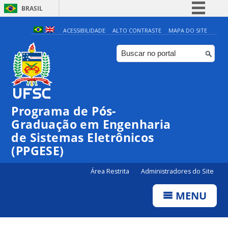
BRASIL
Simplifique!
ACESSIBILIDADE
ALTO CONTRASTE
MAPA DO SITE
Comunica BR
Participe
Acesso à informação
Legislação
Programa de Pós-
Canais
Graduação em Engenharia
de Sistemas Eletrônicos
(PPGESE)
Área Restrita
Administradores do Site
MENU