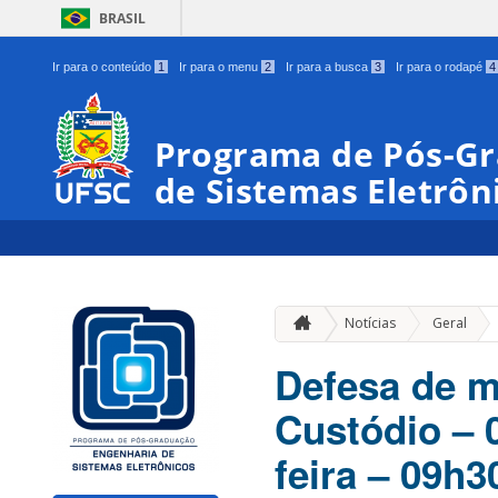
BRASIL
Ir para o conteúdo
1
Ir para o menu
2
Ir para a busca
3
Ir para o rodapé
4
Programa de Pós-G
de Sistemas Eletrôn
»
Notícias
Geral
Defesa de m
Custódio – 
feira – 09h