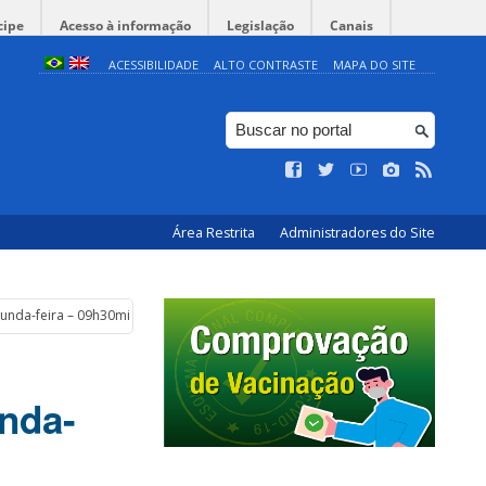
cipe
Acesso à informação
Legislação
Canais
ACESSIBILIDADE
ALTO CONTRASTE
MAPA DO SITE
Área Restrita
Administradores do Site
unda-feira – 09h30min
nda-