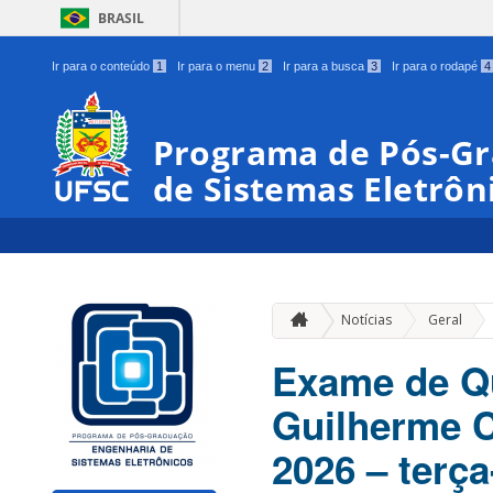
BRASIL
Ir para o conteúdo
1
Ir para o menu
2
Ir para a busca
3
Ir para o rodapé
4
Programa de Pós-G
de Sistemas Eletrôn
»
Notícias
Geral
Exame de Qu
Guilherme Ce
2026 – terça