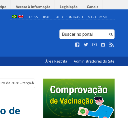
cipe
Acesso à informação
Legislação
Canais
ACESSIBILIDADE
ALTO CONTRASTE
MAPA DO SITE
Área Restrita
Administradores do Site
ro de 2026 – terça-feira – 14 horas
ro de