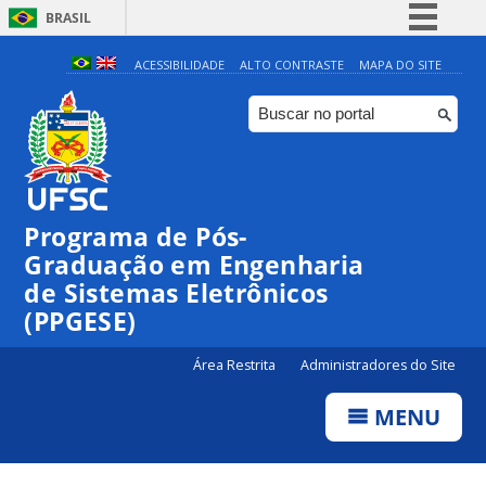
BRASIL
Simplifique!
ACESSIBILIDADE
ALTO CONTRASTE
MAPA DO SITE
Comunica BR
Participe
Acesso à informação
Legislação
Programa de Pós-
Canais
Graduação em Engenharia
de Sistemas Eletrônicos
(PPGESE)
Área Restrita
Administradores do Site
MENU