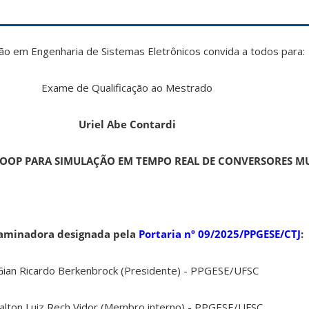
 em Engenharia de Sistemas Eletrônicos convida a todos para:
Exame de Qualificação ao Mestrado
Uriel Abe Contardi
OOP PARA SIMULAÇÃO EM TEMPO REAL DE CONVERSORES MU
aminadora designada pela
Portaria nº 09/2025/PPGESE/CTJ
:
Gian Ricardo Berkenbrock (Presidente) - PPGESE/UFSC
alton Luiz Rech Vidor (Membro interno) - PPGESE/UFSC