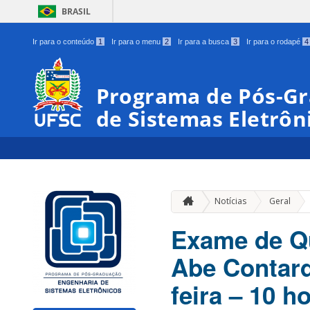
BRASIL
Ir para o conteúdo
1
Ir para o menu
2
Ir para a busca
3
Ir para o rodapé
4
Programa de Pós-G
de Sistemas Eletrôn
»
Notícias
Geral
Exame de Qu
Abe Contard
feira – 10 h