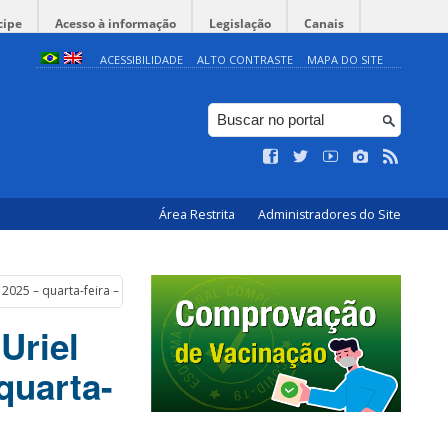
cipe
Acesso à informação
Legislação
Canais
ACESSIBILIDADE
ALTO CONTRASTE
MAPA DO SITE
Área Restrita
Administradores do Site
2025 – quarta-feira – 10 horas
Uriel
quarta-